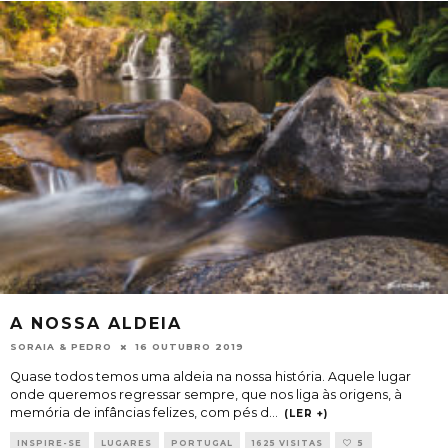
A NOSSA ALDEIA
SORAIA & PEDRO
16 OUTUBRO 2019
Quase todos temos uma aldeia na nossa história. Aquele lugar
onde queremos regressar sempre, que nos liga às origens, à
memória de infâncias felizes, com pés d
...
(LER +)
INSPIRE-SE
LUGARES
PORTUGAL
1625 VISITAS
5