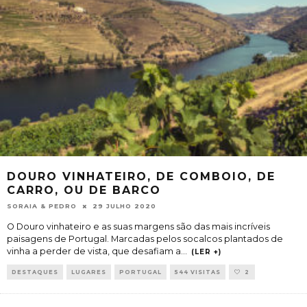
DOURO VINHATEIRO, DE COMBOIO, DE
CARRO, OU DE BARCO
SORAIA & PEDRO
29 JULHO 2020
O Douro vinhateiro e as suas margens são das mais incríveis
paisagens de Portugal. Marcadas pelos socalcos plantados de
vinha a perder de vista, que desafiam a
...
(LER +)
DESTAQUES
LUGARES
PORTUGAL
544 VISITAS
2