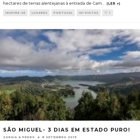
hectares de terras alentejanas à entrada de Cam
...
(LER +)
INSPIRE-SE
LUGARES
PORTUGAL
101 VISITAS
1
SÃO MIGUEL- 3 DIAS EM ESTADO PURO!
SORAIA & PEDRO
8 SETEMBRO 2019