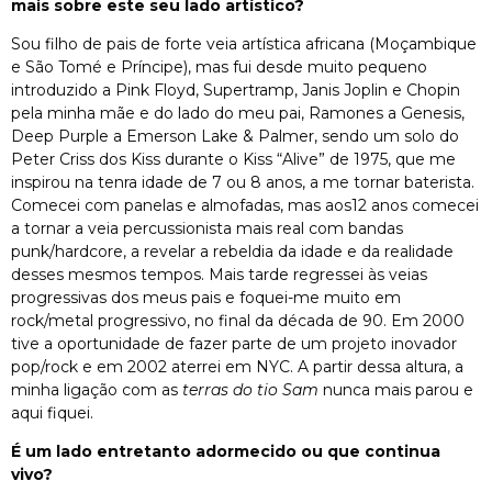
mais sobre este seu lado artístico?
Sou filho de pais de forte veia artística africana (Moçambique
e São Tomé e Príncipe), mas fui desde muito pequeno
introduzido a Pink Floyd, Supertramp, Janis Joplin e Chopin
pela minha mãe e do lado do meu pai, Ramones a Genesis,
Deep Purple a Emerson Lake & Palmer, sendo um solo do
Peter Criss dos Kiss durante o Kiss “Alive” de 1975, que me
inspirou na tenra idade de 7 ou 8 anos, a me tornar baterista.
Comecei com panelas e almofadas, mas aos12 anos comecei
a tornar a veia percussionista mais real com bandas
punk/hardcore, a revelar a rebeldia da idade e da realidade
desses mesmos tempos. Mais tarde regressei às veias
progressivas dos meus pais e foquei-me muito em
rock/metal progressivo, no final da década de 90. Em 2000
tive a oportunidade de fazer parte de um projeto inovador
pop/rock e em 2002 aterrei em NYC. A partir dessa altura, a
minha ligação com as
terras do tio Sam
nunca mais parou e
aqui fiquei.
É um lado entretanto adormecido ou que continua
vivo?