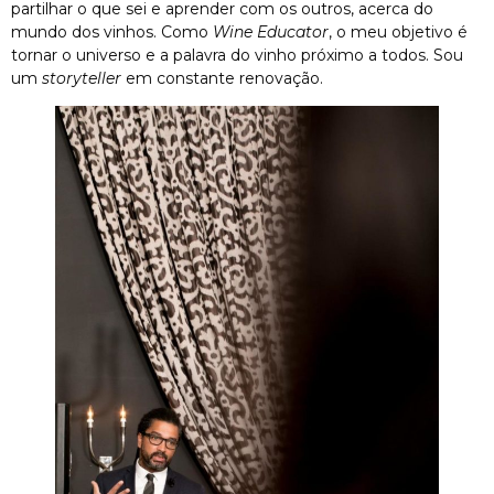
partilhar o que sei e aprender com os outros, acerca do
mundo dos vinhos. Como
Wine Educator
, o meu objetivo é
tornar o universo e a palavra do vinho próximo a todos. Sou
um
storyteller
em constante renovação.