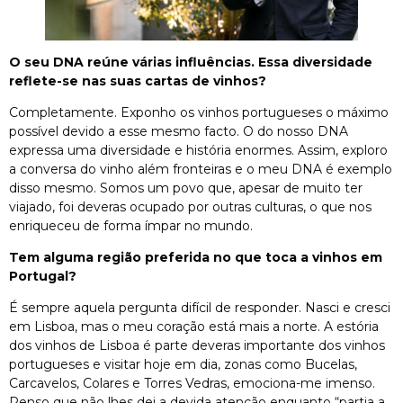
O seu DNA reúne várias influências. Essa diversidade
reflete-se nas suas cartas de vinhos?
Completamente. Exponho os vinhos portugueses o máximo
possível devido a esse mesmo facto. O do nosso DNA
expressa uma diversidade e história enormes. Assim, exploro
a conversa do vinho além fronteiras e o meu DNA é exemplo
disso mesmo. Somos um povo que, apesar de muito ter
viajado, foi deveras ocupado por outras culturas, o que nos
enriqueceu de forma ímpar no mundo.
Tem alguma região preferida no que toca a vinhos em
Portugal?
É sempre aquela pergunta difícil de responder. Nasci e cresci
em Lisboa, mas o meu coração está mais a norte. A estória
dos vinhos de Lisboa é parte deveras importante dos vinhos
portugueses e visitar hoje em dia, zonas como Bucelas,
Carcavelos, Colares e Torres Vedras, emociona-me imenso.
Penso que não lhes dei a devida atenção enquanto “partia a