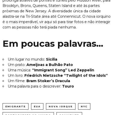
prolonga através de pontes e túneis pelo Hudson River, para
Brooklyn, Bronx, Queens, Staten Island e até às partes
próximas de New Jersey. A diversidade única da cidade
alastra­-se na Tri-State área até Connennicut. O nova iorquino
é o mais imperdível, vir aqui só para tirar fotos e não interagir
com as pessoas não terá piada nenhuma.
Em poucas palavras…
Um lugar no mundo:
Sicília
Um prato:
Ameijoas a Bulhão Pato
Uma música:
“Immigrant Song” Led Zeppelin
Um livro:
Friedrich Nietzsche “Twilight of the Idols”
Um filme:
Bram Stoker’s Dracula
Uma palavra para o descrever:
Touro
EMIGRANTE
EUA
NOVA IORQUE
NYC