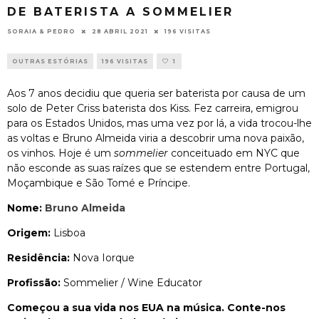
DE BATERISTA A SOMMELIER
SORAIA & PEDRO
28 ABRIL 2021
196 VISITAS
OUTRAS ESTÓRIAS
196 VISITAS
1
Aos 7 anos decidiu que queria ser baterista por causa de um
solo de Peter Criss baterista dos Kiss. Fez carreira, emigrou
para os Estados Unidos, mas uma vez por lá, a vida trocou-lhe
as voltas e Bruno Almeida viria a descobrir uma nova paixão,
os vinhos. Hoje é um
sommelier
conceituado em NYC que
não esconde as suas raízes que se estendem entre Portugal,
Moçambique e São Tomé e Príncipe.
Nome:
Bruno Almeida
Origem:
Lisboa
Residência:
Nova Iorque
Profissão:
Sommelier / Wine Educator
Começou a sua vida nos EUA na música. Conte-nos